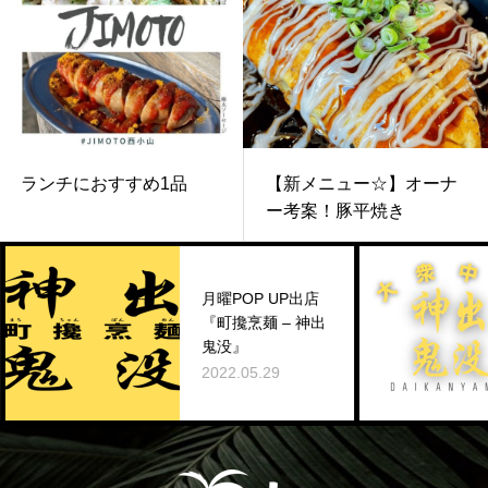
ランチにおすすめ1品
【新メニュー☆】オーナ
ー考案！豚平焼き
月曜POP UP出店
『町攙烹麺 – 神出
鬼没』
2022.05.29
2