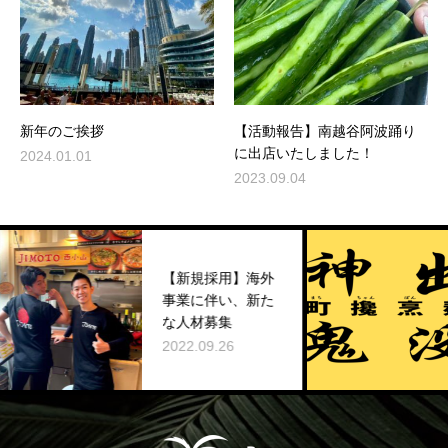
新年のご挨拶
【活動報告】南越谷阿波踊り
に出店いたしました！
2024.01.01
2023.09.04
【新規採用】海外
月曜
事業に伴い、新た
『町
な人材募集
鬼没
2022.09.26
2022