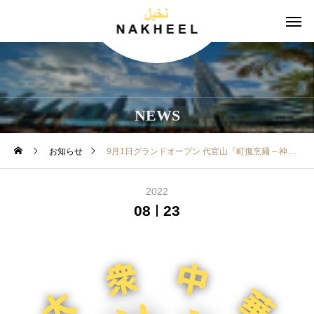
NEWS
お知らせ
9月1日グランドオープン 代官山『町攙烹麺 – 神出鬼没』
2022
08
23