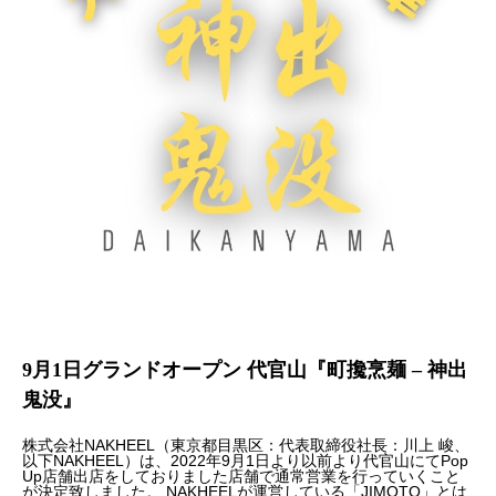
9月1日グランドオープン 代官山『町攙烹麺 – 神出
鬼没』
株式会社NAKHEEL（東京都目黒区：代表取締役社⻑：川上 峻、
以下NAKHEEL）は、2022年9月1日より以前より代官山にてPop
Up店舗出店をしておりました店舗で通常営業を行っていくこと
が決定致しました。 NAKHEELが運営している「JIMOTO」とは