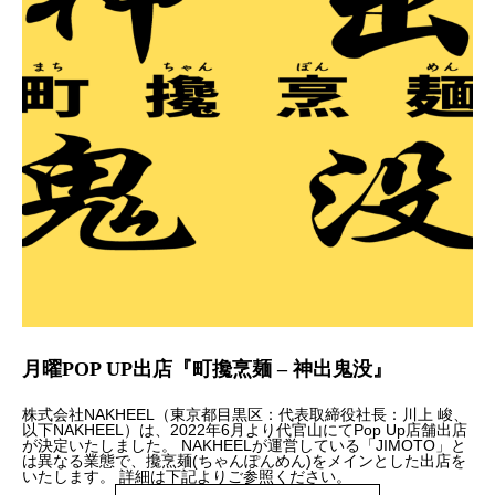
月曜POP UP出店『町攙烹麺 – 神出鬼没』
株式会社NAKHEEL（東京都目黒区：代表取締役社⻑：川上 峻、
以下NAKHEEL）は、2022年6月より代官山にてPop Up店舗出店
が決定いたしました。 NAKHEELが運営している「JIMOTO」と
は異なる業態で、攙烹麺(ちゃんぽんめん)をメインとした出店を
いたします。 詳細は下記よりご参照ください。