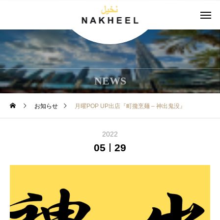
NEWS
お知らせ
月曜POP UP出店『町攙烹麺 – 神出鬼没』
2022
05
29